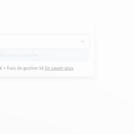
Hexagona
Royal Air Force
Armée de l'air et
Marine
Ajouter au panier
de l'espace
Nationale
Payez 3 versements de 97 € + frais de gestion 5€
En savoir plus