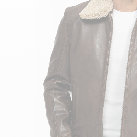
velours
Mayura
Gipsy
Bomber cuir
Haute
Bomber cuir & blouson
Blouson aviateur cuir
Teddy
Bottes cuir femme
Gilets cuir & fourrure
Accessoires
Bottines femme cuir
24h Le Mans
Cockpit USA
Top Gun®
American College