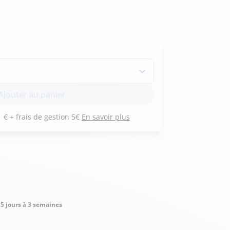
Hexagona
Royal Air Force
Armée de l'air et
Marine
Ajouter au panier
de l'espace
Nationale
Payez 3 versements de 131 € + frais de gestion 5€
En savoir plus
5 jours à 3 semaines