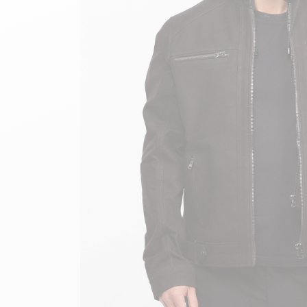
velours
Mayura
Gipsy
Bomber cuir
Haute
Bomber cuir & blouson
Blouson aviateur cuir
Teddy
Bottes cuir femme
Gilets cuir & fourrure
Accessoires
Bottines femme cuir
24h Le Mans
Cockpit USA
Top Gun®
American College