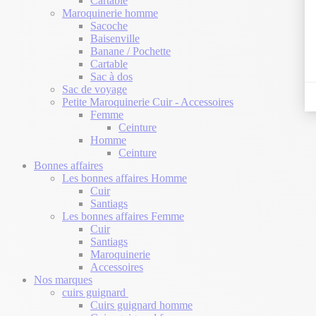
Cartable
Maroquinerie homme
Sacoche
Baisenville
Banane / Pochette
Cartable
Sac à dos
Sac de voyage
Petite Maroquinerie Cuir - Accessoires
Femme
Ceinture
Homme
Ceinture
Bonnes affaires
Les bonnes affaires Homme
Cuir
Santiags
Les bonnes affaires Femme
Cuir
Santiags
Maroquinerie
Accessoires
Nos marques
cuirs guignard
Cuirs guignard homme