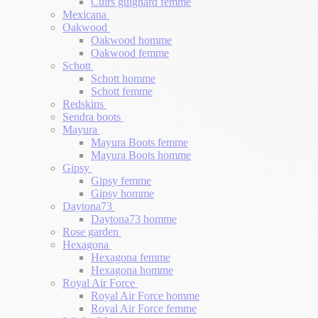
Cuirs guignard femme
Mexicana
Oakwood
Oakwood homme
Oakwood femme
Schott
Schott homme
Schott femme
Redskins
Sendra boots
Mayura
Mayura Boots femme
Mayura Boots homme
Gipsy
Gipsy femme
Gipsy homme
Daytona73
Daytona73 homme
Rose garden
Hexagona
Hexagona femme
Hexagona homme
Royal Air Force
Royal Air Force homme
Royal Air Force femme