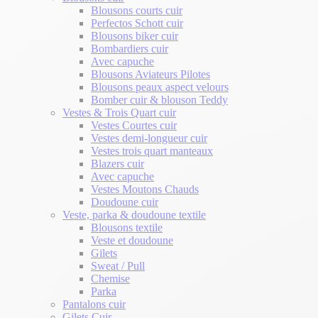
Blousons courts cuir
Perfectos Schott cuir
Blousons biker cuir
Bombardiers cuir
Avec capuche
Blousons Aviateurs Pilotes
Blousons peaux aspect velours
Bomber cuir & blouson Teddy
Vestes & Trois Quart cuir
Vestes Courtes cuir
Vestes demi-longueur cuir
Vestes trois quart manteaux
Blazers cuir
Avec capuche
Vestes Moutons Chauds
Doudoune cuir
Veste, parka & doudoune textile
Blousons textile
Veste et doudoune
Gilets
Sweat / Pull
Chemise
Parka
Pantalons cuir
Gilets Cuir