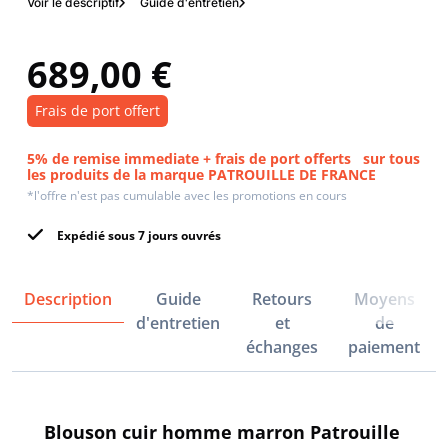
Voir le descriptif
Guide d'entretien
689,00 €
Frais de port offert
5% de remise immediate + frais de port offerts
sur tous
les produits de la marque PATROUILLE DE FRANCE
*l'offre n'est pas cumulable avec les promotions en cours
Expédié sous 7 jours ouvrés
Description
Guide
Retours
Moyens
d'entretien
et
de
échanges
paiement
Blouson cuir homme marron Patrouille