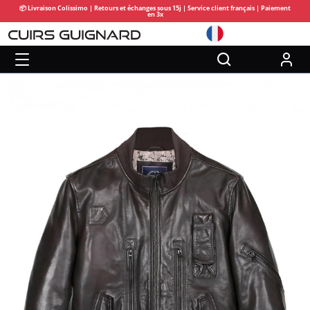
📦 Livraison Colissimo | Retours et échanges sous 15j | Service client français | Paiement
en 3x