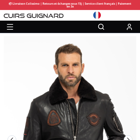
📦 Livraison Colissimo | Retours et échanges sous 15j | Service client français | Paiement
en 3x