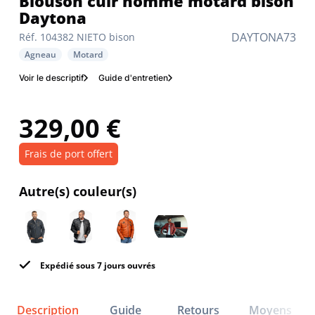
Blouson cuir homme motard bison
Daytona
DAYTONA73
Réf. 104382 NIETO bison
Agneau
Motard
Voir le descriptif
Guide d'entretien
329,00 €
Frais de port offert
Autre(s) couleur(s)
Expédié sous 7 jours ouvrés
Description
Guide
Retours
Moyens