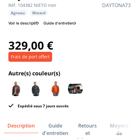
DAYTONA73
Réf. 104382 NIETO noir
Agneau
Motard
Voir le descriptif
Guide d'entretien
329,00 €
Frais de port offert
Autre(s) couleur(s)
Expédié sous 7 jours ouvrés
Description
Guide
Retours
Moyens
d'entretien
et
de