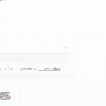
tien
Hexagona
Royal Air Force
Armée de l'air et
Marine
de l'espace
Nationale
Ajouter au panier
Payez 3 versements de 114 € + frais de gestion 5€
En savoir plus