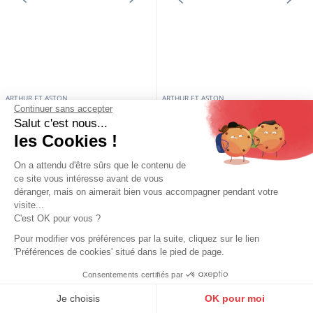
ARTHUR ET ASTON
ARTHUR ET ASTON
Porte-documents cuir chataigne
Porte-documents cuir noir Arthur
Continuer sans accepter
Arthur & Aston
& Aston
Salut c'est nous...
211,65 €
211,65 €
249,00 €
249,00 €
les Cookies !
En stock
En stock
On a attendu d'être sûrs que le contenu de
Promo
Promo
ce site vous intéresse avant de vous
déranger, mais on aimerait bien vous accompagner pendant votre
visite...
C'est OK pour vous ?
Pour modifier vos préférences par la suite, cliquez sur le lien
'Préférences de cookies' situé dans le pied de page.
Consentements certifiés par
9.6
/10
10273 avis
Je choisis
OK pour moi