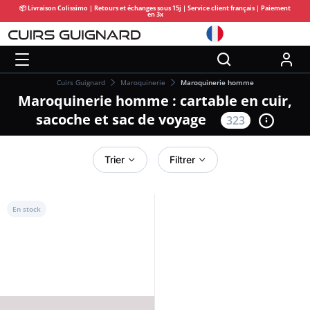
📦 Livraison Colissimo | Retours et échanges sous 15j | Service client français | Paiement
en 3x
Cuirs Guignard
Maroquinerie
Maroquinerie homme
Maroquinerie homme : cartable en cuir,
sacoche et sac de voyage
323
Trier
Filtrer
En stock