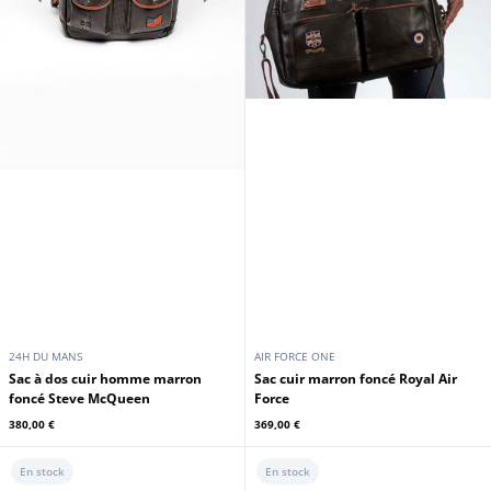
24H DU MANS
AIR FORCE ONE
Sac à dos cuir homme marron
Sac cuir marron foncé Royal Air
foncé Steve McQueen
Force
380,00 €
369,00 €
En stock
En stock