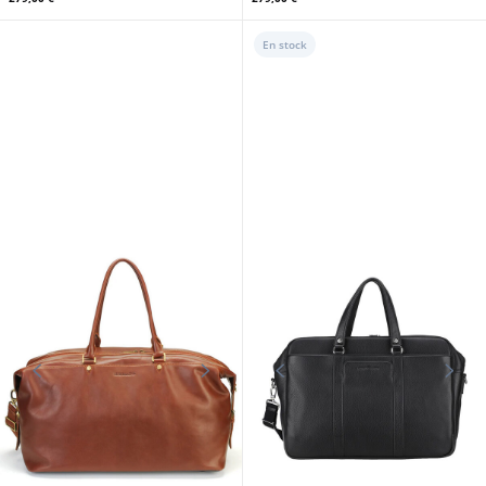
ARTHUR ET ASTON
ARTHUR ET ASTON
Serviette cuir chataigne
Serviette cuir noir Arthur&Aston
Arthur&Aston
279,00 €
279,00 €
En stock