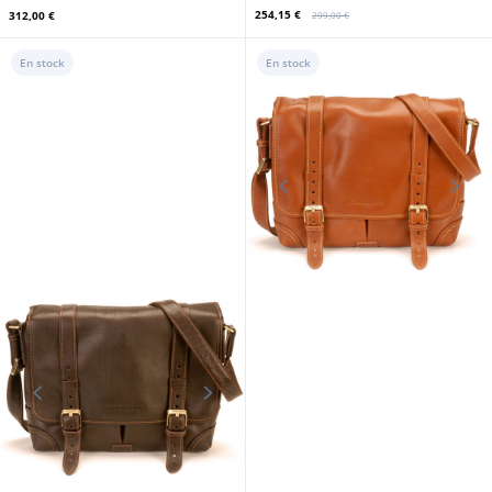
ARTHUR ET ASTON
24H DU MANS
Sac de voyage cuir noir Arthur et
Aston
sac à dos 24h mythic rouge
254,15 €
312,00 €
299,00 €
En stock
En stock