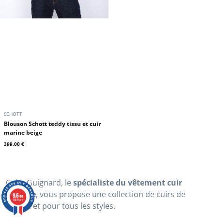
SCHOTT
Blouson Schott teddy tissu et cuir
marine beige
399,00 €
Cuirs Guignard, le
spécialiste du vêtement cuir
homme
, vous propose une collection de cuirs de
9.6
/10
10272 avis
qualité et pour tous les styles.