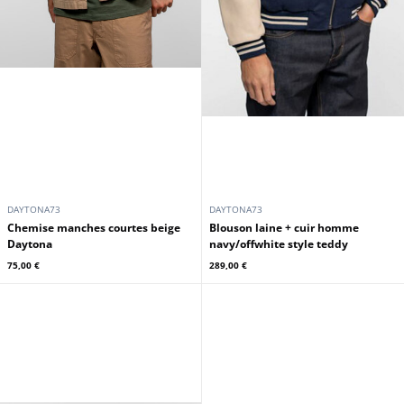
DAYTONA73
DAYTONA73
Chemise manches courtes beige
Blouson laine + cuir homme
Daytona
navy/offwhite style teddy
75,00 €
289,00 €