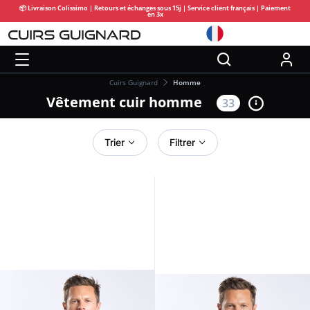
📦 Livraison Colissimo | Retours et échanges sous 15j | Service client français | Paiement
en 3x
Cuirs Guignard
Homme
Vêtement cuir homme
33
Trier
Filtrer