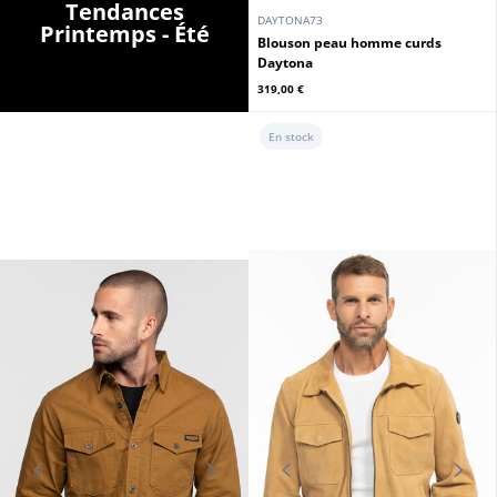
Tendances
DAYTONA73
Printemps - Été
Blouson peau homme curds
Daytona
319,00 €
En stock