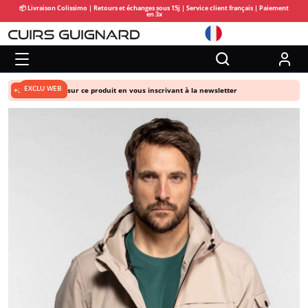
📦 Livraison Colissimo | Retours et échanges sous 15j | Service client français | Paiement
en 3x
EXCLU WEB
+5% de remise
sur ce produit en vous inscrivant à la newsletter