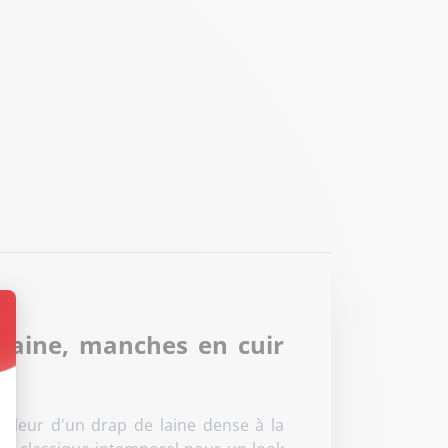
laine, manches en cuir
.
t : Personnalisez vos Options
haleur d'un drap de laine dense à la