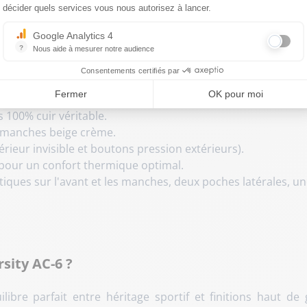
e. Ses patchs brodés et ses finitions contrastées en font
décider quels services vous nous autorisez à lancer.
Google Analytics 4
?
Nous aide à mesurer notre audience
Essentiel pour la gestion du site web, il permet de mesurer des indicat
Consentements certifiés par
Fermer
OK pour moi
 100% cuir véritable.
, manches beige crème.
érieur invisible et boutons pression extérieurs).
pour un confort thermique optimal.
tiques sur l'avant et les manches, deux poches latérales, un
sity AC-6 ?
libre parfait entre héritage sportif et finitions haut d