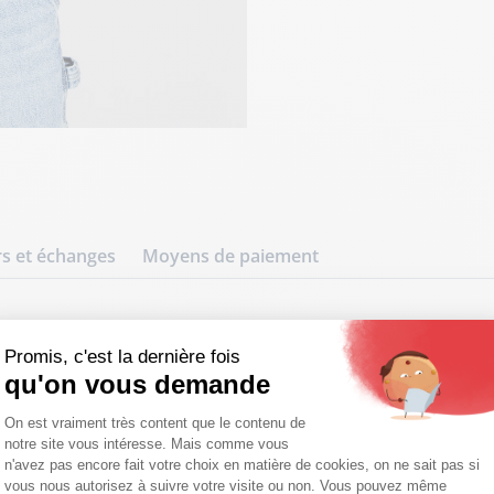
s et échanges
Moyens de paiement
merican College
Promis, c'est la dernière fois
ddy Varsity Navy-Cream. Corps 100% 
qu'on vous demande
hentiques. Le style US haut de gamme
Plateforme de Gestion du Consentemen
On est vraiment très content que le contenu de
notre site vous intéresse. Mais comme vous
Axeptio consent
n'avez pas encore fait votre choix en matière de cookies, on ne sait pas si
iration américaine, ce blouson Teddy Varsity combine la c
vous nous autorisez à suivre votre visite ou non. Vous pouvez même