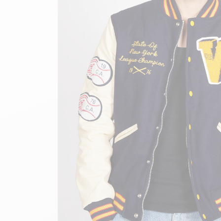
velours
Mayura
Gipsy
Bomber cuir
Haute
Bomber cuir & blouson
Blouson aviateur cuir
Teddy
Bottes cuir femme
Gilets cuir & fourrure
Accessoires
Bottines femme cuir
24h Le Mans
Cockpit USA
Top Gun®
American College