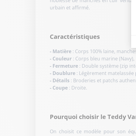
noblesse de manches en cuir véritabl
urbain et affirmé.
Caractéristiques
- Matière
: Corps 100% laine, manches
- Couleur
: Corps bleu marine (Navy)
- Fermeture
: Double système (zip int
- Doublure
: Légèrement matelassée 
- Détails
: Broderies et patchs authen
- Coupe
: Droite.
Pourquoi choisir le Teddy Var
On choisit ce modèle pour son équi