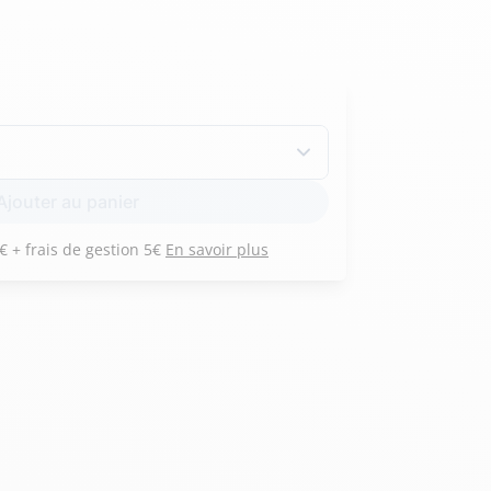
Hexagona
Royal Air Force
Armée de l'air et
Marine
Ajouter au panier
de l'espace
Nationale
Payez 3 versements de 91 € + frais de gestion 5€
En savoir plus