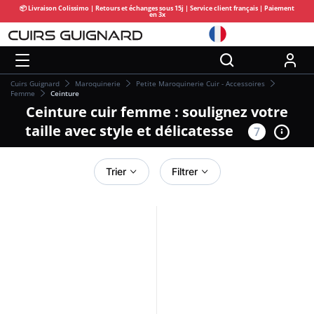
📦 Livraison Colissimo | Retours et échanges sous 15j | Service client français | Paiement
en 3x
Cuirs Guignard
Maroquinerie
Petite Maroquinerie Cuir - Accessoires
Femme
Ceinture
Ceinture cuir femme : soulignez votre
taille avec style et délicatesse
7
Trier
Filtrer