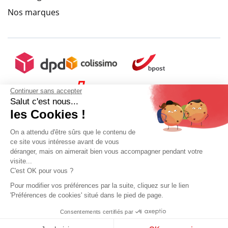
Nos marques
Continuer sans accepter
Salut c'est nous...
les Cookies !
On a attendu d'être sûrs que le contenu de
ce site vous intéresse avant de vous
déranger, mais on aimerait bien vous accompagner pendant votre
visite...
C'est OK pour vous ?
Pour modifier vos préférences par la suite, cliquez sur le lien
'Préférences de cookies' situé dans le pied de page.
Mon compte
Conditions Générales de Vente
Plan du site
Consentements certifiés par
9.6
Mentions légales
Gestion des données personnelles
Mediapilote
/10
10272 avis