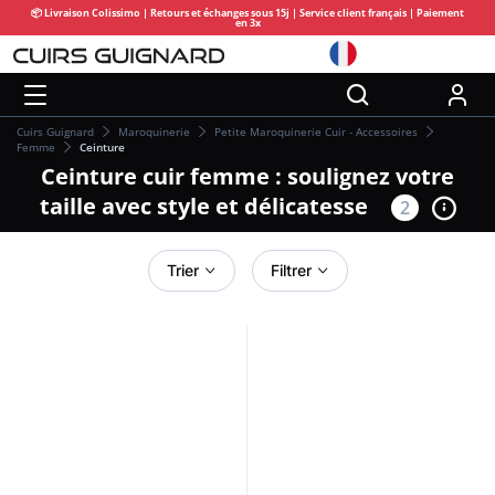
📦 Livraison Colissimo | Retours et échanges sous 15j | Service client français | Paiement
en 3x
Cuirs Guignard
Maroquinerie
Petite Maroquinerie Cuir - Accessoires
Femme
Ceinture
Ceinture cuir femme : soulignez votre
taille avec style et délicatesse
2
Trier
Filtrer