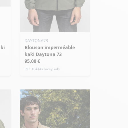
Ajouter ma taille au panier
DAYTONA73
Blouson imperméable
S - 48
M - 50
L - 52
kaki Daytona 73
+ de taille
95,00 €
Réf. 104147 lacey kaki