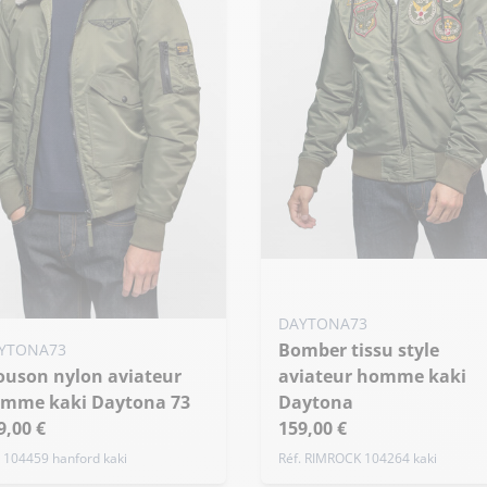
Ajouter ma taille au panier
S - 48
M - 50
L - 52
DAYTONA73
uter ma taille au panier
+ de taille
Bomber tissu style
YTONA73
 - 48
M - 50
L - 52
aviateur homme kaki
mme kaki Daytona 73
Daytona
de taille
9,00 €
159,00 €
. 104459 hanford kaki
Réf. RIMROCK 104264 kaki