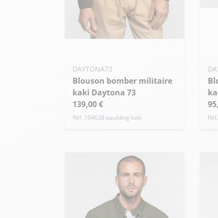
Ajo
XL
Ajouter ma taille au panier
S - 48
M - 50
L - 52
DAYTONA73
DA
+ de taille
Blouson bomber militaire
Blouson bomber militaire
kaki Daytona 73
ka
139,00 €
95
Réf. 104628 paulding kaki
Réf