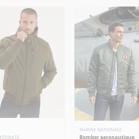
uter ma taille au panier
Ajouter ma taille au panier
MARINE NATIONALE
 - 48
M - 50
L - 52
Bomber aeronautique
S - 48
M - 50
L - 52
YTONA73