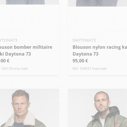
uter ma taille au panier
Ajouter ma taille au panier
 - 54
S - 48
M - 50
XL - 54
+ de taille
YTONA73
DAYTONA73
Blouson nylon racing kaki
ki Daytona 73
Daytona 73
,00 €
95,00 €
. 104139 ares kaki
Réf. 104637 Irwin kaki