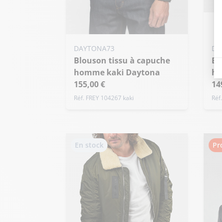
Ajo
M
Ajouter ma taille au panier
DAYTONA73
DA
+ 
Blouson tissu à capuche
S - 48
M - 50
L - 52
Blouson tissu à capuche
homme kaki Daytona
ho
+ de taille
155,00 €
14
Réf. FREY 104267 kaki
Réf
En stock
Pr