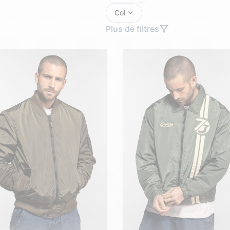
Doudoune cuir
Daytona73
Rose garden
Col
Santiags
Plus de filtres
Maroquinerie
Pantalons, robes et jupes
Cadeaux pour elle
Cadeaux pour lui
cuir
Accessoires
Pantalon cuir
Patrouille de
Jupe
Arthur et Aston
France
Robe