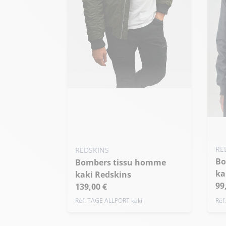
Ajouter ma taille au panier
M - 50
XXL - 56
3XL - 58
Ajo
+ de taille
S
RE
REDSKINS
+ 
Bombers tissu homme
Bombers tissu homme
ka
kaki Redskins
99
139,00 €
Réf. TAGE ALLPORT kaki
Réf