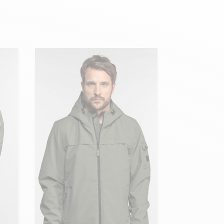
Hexagona
Royal Air Force
Armée de l'air et
Marine
de l'espace
Nationale