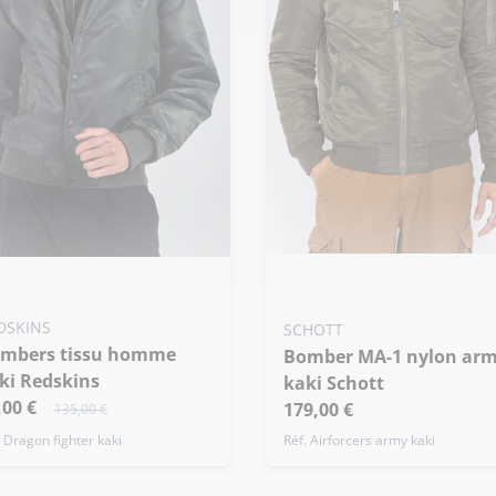
Ajouter ma taille au panier
uter ma taille au panier
S - 48
 - 48
L - 52
XXL - 56
DSKINS
SCHOTT
de taille
Bomber MA-1 nylon army
ki Redskins
kaki Schott
,00 €
179,00 €
135,00 €
. Dragon fighter kaki
Réf. Airforcers army kaki