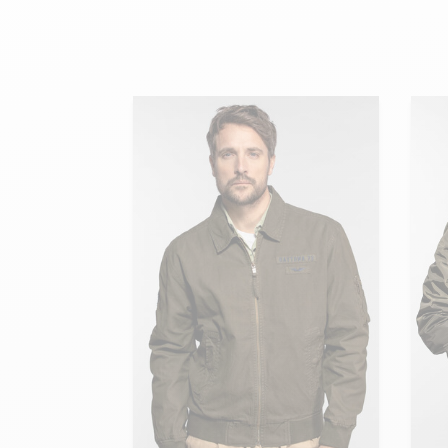
velours
Mayura
Gipsy
Bomber cuir
Haute
Bomber cuir & blouson
Blouson aviateur cuir
Teddy
Bottes cuir femme
Gilets cuir & fourrure
Accessoires
Bottines femme cuir
24h Le Mans
Cockpit USA
Top Gun®
American College