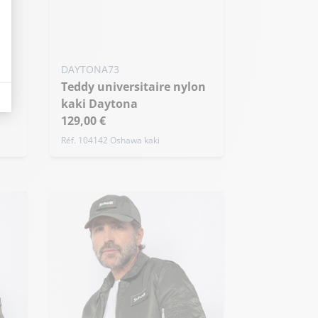
+ de taille
eurs tels que le trafic, les produits les plus consultés, ou encore la répartiti
DAYTONA73
Teddy universitaire nylon
kaki Daytona
129,00 €
Réf. 104142 Oshawa kaki