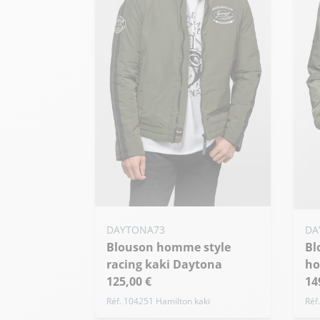
Ajouter ma taille au panier
Ajo
DAYTONA73
DA
S - 48
M - 50
L - 52
Blouson homme style
Blouson nylon aviateur
S
+ de taille
racing kaki Daytona
ho
+ 
125,00 €
14
Réf. 104251 Hamilton kaki
Réf