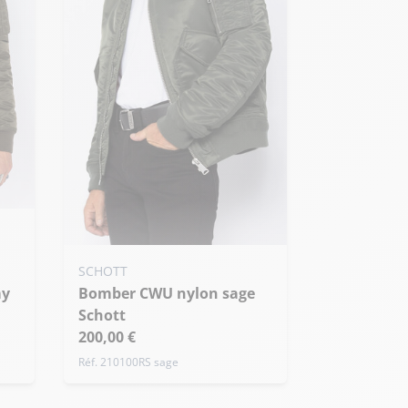
Ajouter ma taille au panier
SCHOTT
Bomber CWU nylon sage
XS - 46
S - 48
M - 50
Schott
+ de taille
200,00 €
Réf. 210100RS sage