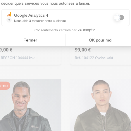
décider quels services vous nous autorisez à lancer.
S - 48
M - 50
L - 52
uter ma taille au panier
+ de taille
Google Analytics 4
DAYTONA73
?
Nous aide à mesurer notre audience
 - 50
L - 52
XL - 54
Essentiel pour la gestion du site web, il permet de mesurer des indicat
Blouson worker homme
YTONA73
de taille
Consentements certifiés par
coton casual kaki
Fermer
OK pour moi
mme kaki Daytona
Daytona
9,00 €
99,00 €
. REGSON 104444 kaki
Réf. 104122 Cyclos kaki
omo