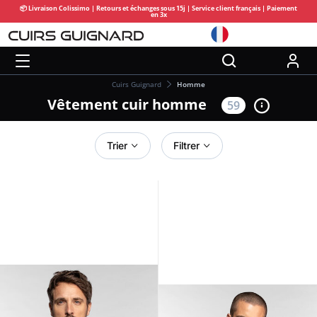
📦 Livraison Colissimo | Retours et échanges sous 15j | Service client français | Paiement
en 3x
Cuirs Guignard
Homme
Vêtement cuir homme
59
Trier
Filtrer