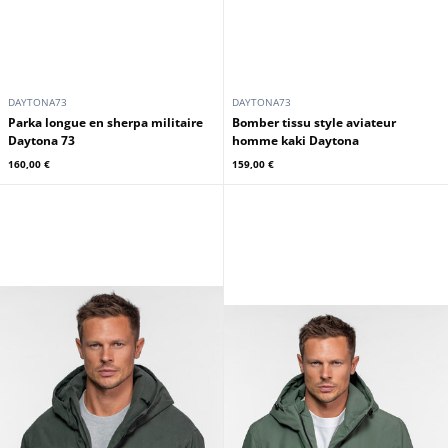
DAYTONA73
DAYTONA73
Parka longue en sherpa militaire
Bomber tissu style aviateur
Daytona 73
homme kaki Daytona
160,00 €
159,00 €