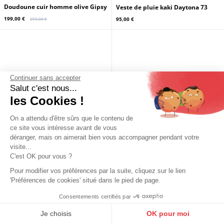
GIPSY
DAYTONA73
Doudoune cuir homme olive Gipsy
Veste de pluie kaki Daytona 73
199,00 €
95,00 €
259,00 €
Continuer sans accepter
Salut c'est nous...
les Cookies !
On a attendu d'être sûrs que le contenu de
ce site vous intéresse avant de vous
déranger, mais on aimerait bien vous accompagner pendant votre
visite...
C'est OK pour vous ?
Pour modifier vos préférences par la suite, cliquez sur le lien
'Préférences de cookies' situé dans le pied de page.
Consentements certifiés par
9.6
/10
10273 avis
Je choisis
OK pour moi
DAYTONA73
DAYTONA73