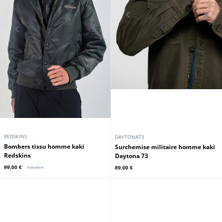
REDSKINS
DAYTONA73
Bombers tissu homme kaki
Surchemise militaire homme kaki
Redskins
Daytona 73
99,00 €
89,00 €
135,00 €