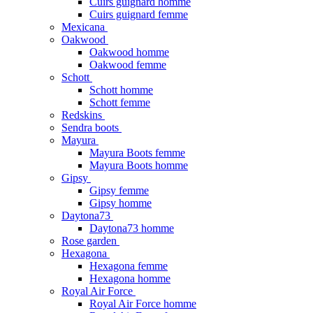
Cuirs guignard homme
Cuirs guignard femme
Mexicana
Oakwood
Oakwood homme
Oakwood femme
Schott
Schott homme
Schott femme
Redskins
Sendra boots
Mayura
Mayura Boots femme
Mayura Boots homme
Gipsy
Gipsy femme
Gipsy homme
Daytona73
Daytona73 homme
Rose garden
Hexagona
Hexagona femme
Hexagona homme
Royal Air Force
Royal Air Force homme