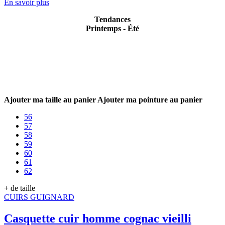
En savoir plus
Tendances
Printemps - Été
Ajouter ma taille au panier
Ajouter ma pointure au panier
56
57
58
59
60
61
62
+ de taille
CUIRS GUIGNARD
Casquette cuir homme cognac vieilli