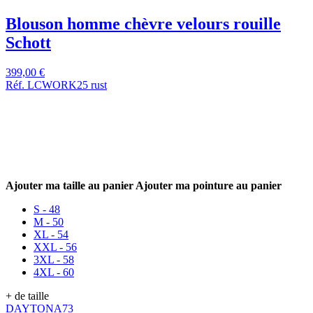
Blouson homme chèvre velours rouille
Schott
399,00 €
Réf. LCWORK25 rust
Ajouter ma taille au panier
Ajouter ma pointure au panier
S - 48
M - 50
XL - 54
XXL - 56
3XL - 58
4XL - 60
+ de taille
DAYTONA73