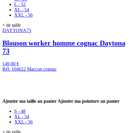
L - 52
XL - 54
XXL - 56
+ de taille
DAYTONA73
Blouson worker homme cognac Daytona
73
149,00 €
Réf. 104622 Maccon cognac
Ajouter ma taille au panier
Ajouter ma pointure au panier
S - 48
XL - 54
XXL - 56
+ de taille