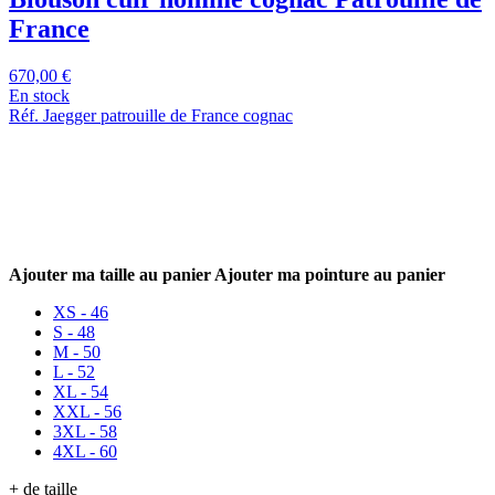
France
670,00 €
En stock
Réf. Jaegger patrouille de France cognac
Ajouter ma taille au panier
Ajouter ma pointure au panier
XS - 46
S - 48
M - 50
L - 52
XL - 54
XXL - 56
3XL - 58
4XL - 60
+ de taille