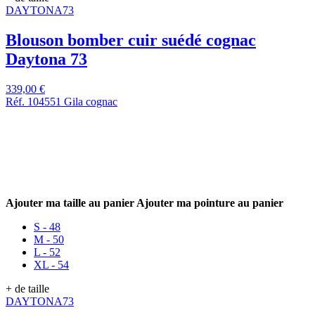
DAYTONA73
Blouson bomber cuir suédé cognac
Daytona 73
339,00 €
Réf. 104551 Gila cognac
Ajouter ma taille au panier
Ajouter ma pointure au panier
S - 48
M - 50
L - 52
XL - 54
+ de taille
DAYTONA73