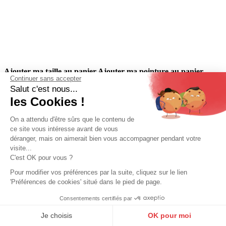
Ajouter ma taille au panier
Ajouter ma pointure au panier
Continuer sans accepter
Salut c'est nous...
S - 48
les Cookies !
+ de taille
CUIRS GUIGNARD
On a attendu d'être sûrs que le contenu de
ce site vous intéresse avant de vous
Blouson cuir homme cognac24 Cuirs
déranger, mais on aimerait bien vous accompagner pendant votre
Guignard
visite...
C'est OK pour vous ?
229,00 €
Pour modifier vos préférences par la suite, cliquez sur le lien
399,00 €
'Préférences de cookies' situé dans le pied de page.
Réf. pepino cognac24
Consentements certifiés par
9.6
/10
10273 avis
Je choisis
OK pour moi