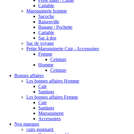
Porté main / Cabas
Cartable
Maroquinerie homme
Sacoche
Baisenville
Banane / Pochette
Cartable
Sac à dos
Sac de voyage
Petite Maroquinerie Cuir - Accessoires
Femme
Ceinture
Homme
Ceinture
Bonnes affaires
Les bonnes affaires Homme
Cuir
Santiags
Les bonnes affaires Femme
Cuir
Santiags
Maroquinerie
Accessoires
Nos marques
cuirs guignard