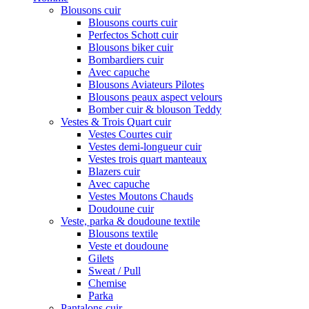
Blousons cuir
Blousons courts cuir
Perfectos Schott cuir
Blousons biker cuir
Bombardiers cuir
Avec capuche
Blousons Aviateurs Pilotes
Blousons peaux aspect velours
Bomber cuir & blouson Teddy
Vestes & Trois Quart cuir
Vestes Courtes cuir
Vestes demi-longueur cuir
Vestes trois quart manteaux
Blazers cuir
Avec capuche
Vestes Moutons Chauds
Doudoune cuir
Veste, parka & doudoune textile
Blousons textile
Veste et doudoune
Gilets
Sweat / Pull
Chemise
Parka
Pantalons cuir