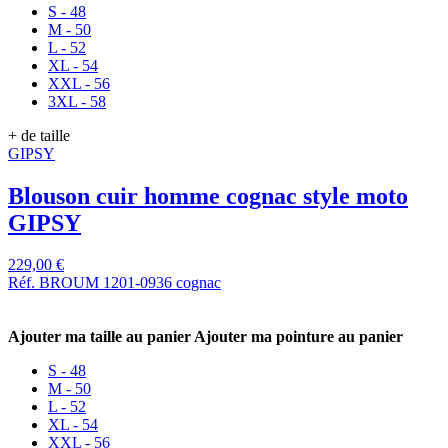
S - 48
M - 50
L - 52
XL - 54
XXL - 56
3XL - 58
+ de taille
GIPSY
Blouson cuir homme cognac style moto
GIPSY
229,00 €
Réf. BROUM 1201-0936 cognac
Ajouter ma taille au panier
Ajouter ma pointure au panier
S - 48
M - 50
L - 52
XL - 54
XXL - 56