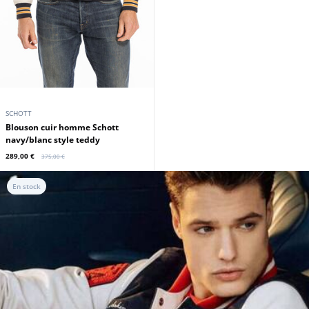
SCHOTT
Blouson cuir homme Schott
navy/blanc style teddy
289,00 €
375,00 €
En stock