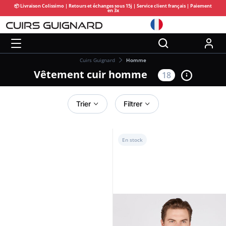
📦 Livraison Colissimo | Retours et échanges sous 15j | Service client français | Paiement
en 3x
Cuirs Guignard
Homme
Vêtement cuir homme
18
Trier
Filtrer
En stock