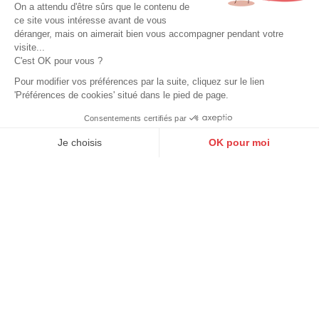
On a attendu d'être sûrs que le contenu de
ce site vous intéresse avant de vous
déranger, mais on aimerait bien vous accompagner pendant votre
visite...
C'est OK pour vous ?
Pour modifier vos préférences par la suite, cliquez sur le lien
'Préférences de cookies' situé dans le pied de page.
Consentements certifiés par
9.6
/10
10270 avis
Je choisis
OK pour moi
Axeptio consent
Plateforme de Gestion du Consentement : Personnalisez vos O
Notre plateforme vous permet d'adapter et de gérer vos paramètr
Aide & contact
Guide des tailles
Grande taille