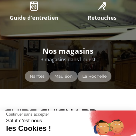
Comme en magasin !
Guide des tailles
Grande taille
Guide d'entretien
Retouches
Nos magasins
3 magasins dans l'ouest
Continuer sans accepter
Salut c'est nous...
les Cookies !
Nantes
Mauléon
La Rochelle