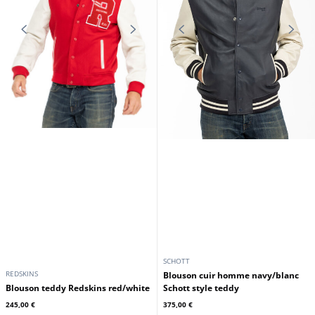
SCHOTT
REDSKINS
Blouson cuir homme navy/blanc
Blouson teddy Redskins red/white
Schott style teddy
245,00 €
375,00 €