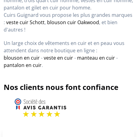
Cuirs Guignard, le
spécialiste du vêtement cuir
homme
, vous propose une collection de cuirs de
qualité et pour tous les styles.
Découvrez notre sélection de cuirs : blouson cuir
homme, trois quart cuir homme, vestes en cuir homme,
pantalon et gilet en cuir pour homme.
Cuirs Guignard vous propose les plus grandes marques
:
veste cuir Schott
,
blouson cuir Oakwood
, et bien
d'autres !
Un large choix de vêtements en cuir et en peau vous
attendent dans notre boutique en ligne :
blouson en cuir
-
veste en cuir
-
manteau en cuir
-
pantalon en cuir
.