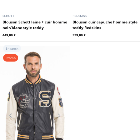
SCHOTT
REDSKINS
Blouson Schott laine + cuir homme
Blouson cuir capuche homme style
noir/blanc style teddy
teddy Redskins
449,00 €
329,00 €
En stock
Promo