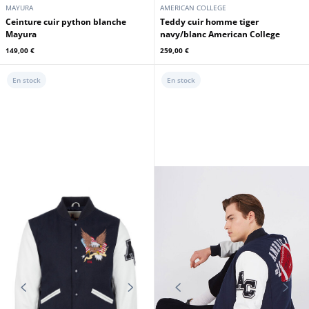
MAYURA
AMERICAN COLLEGE
Ceinture cuir python blanche
Teddy cuir homme tiger
Mayura
navy/blanc American College
149,00 €
259,00 €
En stock
En stock