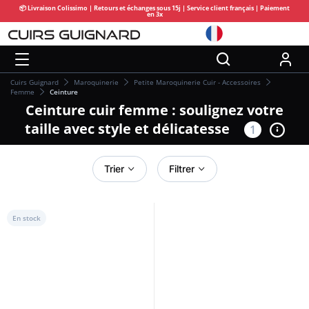
📦 Livraison Colissimo | Retours et échanges sous 15j | Service client français | Paiement
en 3x
Cuirs Guignard
Maroquinerie
Petite Maroquinerie Cuir - Accessoires
Femme
Ceinture
Ceinture cuir femme : soulignez votre
taille avec style et délicatesse
1
Trier
Filtrer
En stock