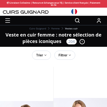
📦 Livraison Colissimo | Retours et échanges sous 15j | Service client français | Paiement
en 3x
Cuirs Guignard
Femme
Vestes cuir
Veste en cuir femme : notre sélection de
pièces iconiques
204
Trier
Filtrer