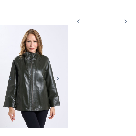
CUIRS GUIGNARD
CUIRS GUIGNARD
Veste cuir femme velours marine
Blouson mouton femme sable
Cuirs Guignard
Cuirs Guignard
359,00 €
949,00 €