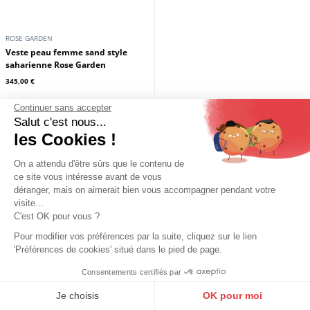
ROSE GARDEN
ROSE GARDEN
Doudoune cuir à capuche femme
Doudoune cuir à capuche femme
dark cognac Rose Garden
noir Rose Garden
Continuer sans accepter
379,00 €
379,00 €
Salut c'est nous...
les Cookies !
On a attendu d'être sûrs que le contenu de
ce site vous intéresse avant de vous
déranger, mais on aimerait bien vous accompagner pendant votre
visite...
C'est OK pour vous ?
Pour modifier vos préférences par la suite, cliquez sur le lien
'Préférences de cookies' situé dans le pied de page.
Consentements certifiés par
9.6
/10
10273 avis
Je choisis
OK pour moi