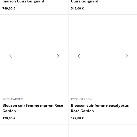
CUIRS GUIGNARD
CUIRS GUIGNARD
Veste cuir blazer femme gold
Veste courte femme rouge Cuirs
Cuirs Guignard
Guignard
629,00 €
499,00 €
CUIRS GUIGNARD
CUIRS GUIGNARD
Veste cuir femme agneau verni
Veste cuir femme agneau noir
marron Cuirs Guignard
Cuirs Guignard
749,00 €
549,00 €