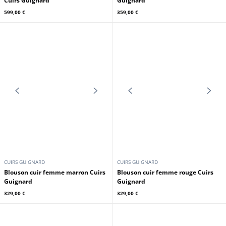
Veste blazer femme agneau lezard
Veste blazer femme agneau
Cuirs Guignard
leopard Cuirs Guignard
599,00 €
599,00 €
CUIRS GUIGNARD
CUIRS GUIGNARD
Veste blazer femme agneau noir
Veste cuir femme noir Cuirs
Cuirs Guignard
Guignard
599,00 €
359,00 €