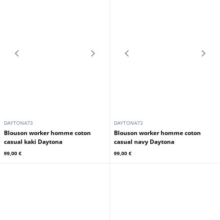
DAYTONA73
DAYTONA73
Blouson tissu à capuche homme
Blouson tissu à capuche homme
navy Daytona
militaire Daytona
149,00 €
149,00 €
DAYTONA73
DAYTONA73