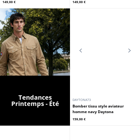
DAYTONA73
DAYTONA73
Blouson homme style racing navy
Blouson homme style racing kaki
Daytona
Daytona
125,00 €
125,00 €