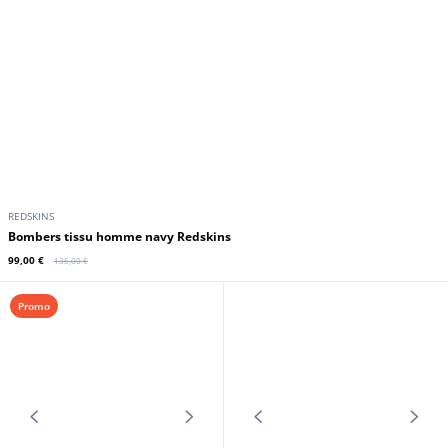
REDSKINS
Bombers tissu homme kaki
Redskins
99,00 €
135,00 €
Promo