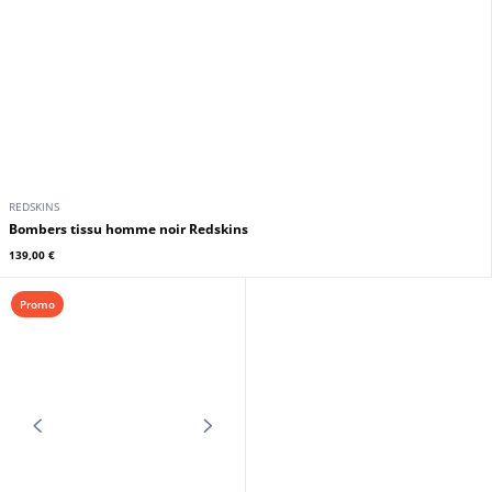
PATROUILLE DE FRANCE
REDSKINS
Blouson tissu navy Patrouille de
Bombers tissu homme kaki
France
Redskins
395,00 €
139,00 €
En stock