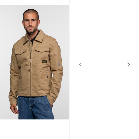
Blouson tissu à capuche homme
Blouson tissu à capuche homme
kaki Daytona
noir Daytona
149,00 €
149,00 €
DAYTONA73
DAYTONA73
Blouson worker homme coton
Blouson worker homme coton
casual kaki Daytona
casual navy Daytona
99,00 €
99,00 €