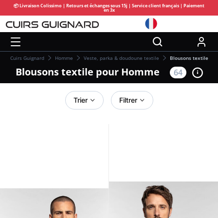
📦 Livraison Colissimo | Retours et échanges sous 15j | Service client français | Paiement
en 3x
Cuirs Guignard
Homme
Veste, parka & doudoune textile
Blousons textile
Blousons textile pour Homme
64
Trier
Filtrer