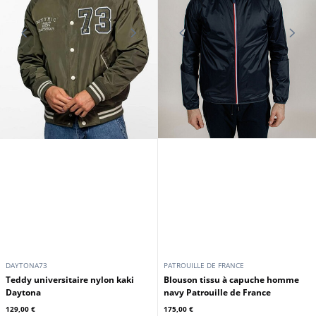
DAYTONA73
DAYTONA73
Blouson worker homme coton
Veste worker homme cognac
casual beige Daytona
Daytona
99,00 €
139,00 €