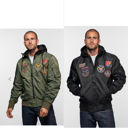
DAYTONA73
DAYTONA73
Blouson nylon aviateur homme
Blouson nylon aviateur homme
navy Daytona 73
kaki Daytona 73
149,00 €
149,00 €
Tendances
DAYTONA73
Printemps - Été
Bomber tissu style aviateur