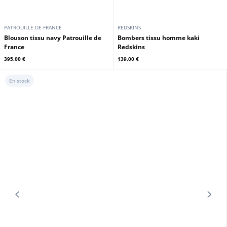
PATROUILLE DE FRANCE
PATROUILLE DE FRANCE
Blouson tissu homme vert style
pilote Patrouille de France
Blouson Patrouille de France navy
395,00 €
495,00 €
En stock