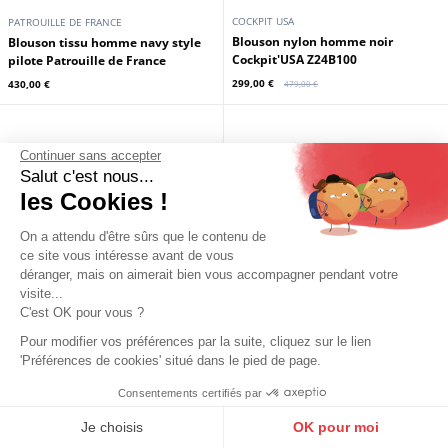
Continuer sans accepter
Salut c'est nous...
les Cookies !
REDSKINS
DAYTONA73
Bombers tissu homme noir
Blouson softshell homme navy
On a attendu d'être sûrs que le contenu de
Redskins
Daytona 73
ce site vous intéresse avant de vous
déranger, mais on aimerait bien vous accompagner pendant votre
99,00 €
95,00 €
135,00 €
visite...
C'est OK pour vous ?
En stock
En stock
Pour modifier vos préférences par la suite, cliquez sur le lien
Promo
'Préférences de cookies' situé dans le pied de page.
Consentements certifiés par
9.6
/10
10273 avis
Je choisis
OK pour moi