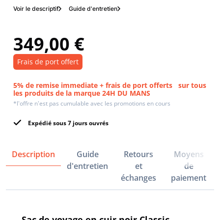
Voir le descriptif
Guide d'entretien
349,00 €
Frais de port offert
5% de remise immediate + frais de port offerts
sur tous
les produits de la marque 24H DU MANS
*l'offre n'est pas cumulable avec les promotions en cours
Expédié sous 7 jours ouvrés
Description
Guide
Retours
Moyens
d'entretien
et
de
échanges
paiement
Sac de voyage en cuir noir Classic