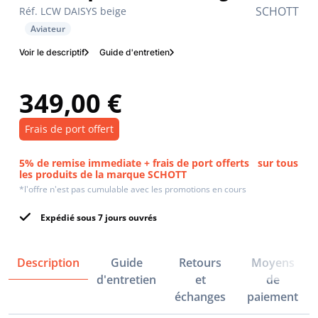
SCHOTT
Réf. LCW DAISYS beige
Aviateur
Voir le descriptif
Guide d'entretien
349,00 €
Frais de port offert
5% de remise immediate + frais de port offerts
sur tous
les produits de la marque SCHOTT
*l'offre n'est pas cumulable avec les promotions en cours
Expédié sous 7 jours ouvrés
Description
Guide
Retours
Moyens
d'entretien
et
de
échanges
paiement