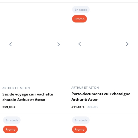
220,15 €
265,00 €
259,00 €
En stock
En stock
Promo
Promo
ARTHUR ET ASTON
ARTHUR ET ASTON
Serviette cuir végétal cognac
Porte documents cuir noir Arthur
Arthur et Aston
et Aston
220,15 €
220,15 €
259,00 €
259,00 €
En stock
Promo