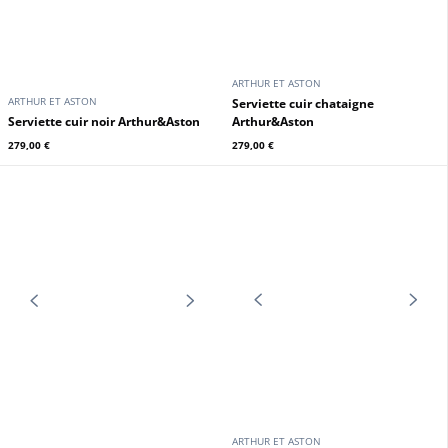
ARTHUR ET ASTON
ARTHUR ET ASTON
Besace rabat cuir cognac Arthur &
Sac de voyage cuir vachette noir
Aston
Arthur & Aston
289,00 €
289,00 €
En stock