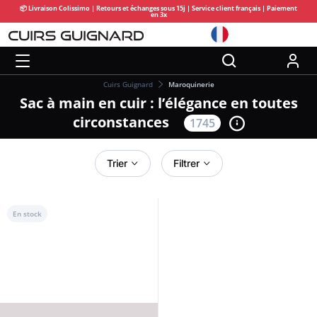
📦 Livraison Colissimo | Retours et échanges sous 15j | Service client français | Paiement
en 3x
Cuirs Guignard
Maroquinerie
Sac à main en cuir : l’élégance en toutes
circonstances
1745
Trier
Filtrer
En stock