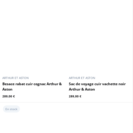
En stock
En stock
Promo
ARTHUR ET ASTON
ARTHUR ET ASTON
Sac de voyage cuir noir Arthur et
Besace rabat cuir châtain Arthur &
Aston
Aston
254,15 €
289,00 €
299,00 €
En stock
En stock