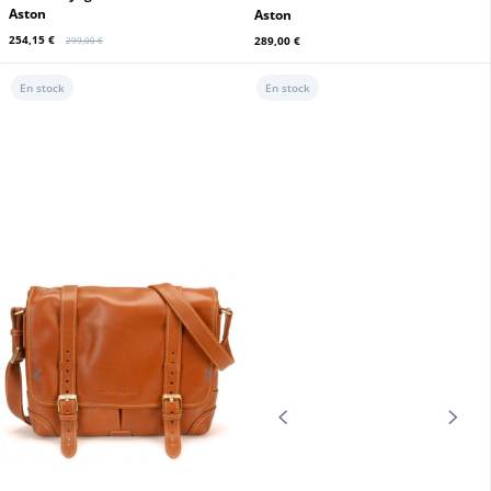
24H DU MANS
24H DU MANS
Sac de voyage en cuir noir Classic
legend Motors
sac à dos 24h mythic rouge
349,00 €
312,00 €