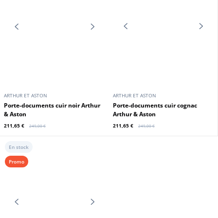
ARTHUR ET ASTON
ARTHUR ET ASTON
Porte documents cuir chatain
Sac de voyage cuir vachette noir
Arthur et Aston
Arthur et Aston
220,15 €
259,00 €
259,00 €
En stock
Promo