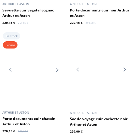
ARTHUR ET ASTON
ARTHUR ET ASTON
Sac de voyage format bowling noir
Sac de voyage format bowling
Arthur & Aston
cognac Arthur & Aston
265,00 €
265,00 €
En stock
En stock
Promo
ARTHUR ET ASTON
ARTHUR ET ASTON
Serviette cuir végétal noir Arthur
Sac de voyage format bowling
et Aston
chatain Arthur & Aston