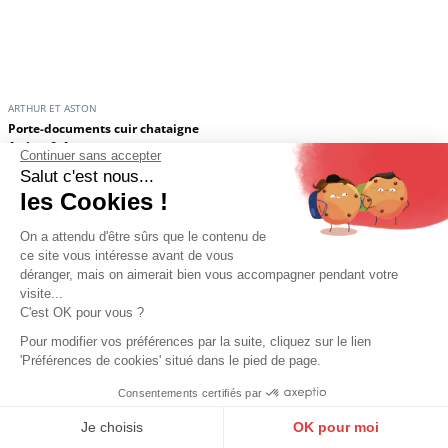
ARTHUR ET ASTON
ARTHUR ET ASTON
Porte-documents cuir chataigne
Sac de voyage cuir vachette
Continuer sans accepter
Arthur & Aston
chatain Arthur et Aston
Salut c'est nous...
211,65 €
259,00 €
249,00 €
les Cookies !
En stock
En stock
On a attendu d'être sûrs que le contenu de
ce site vous intéresse avant de vous
Promo
Promo
déranger, mais on aimerait bien vous accompagner pendant votre
visite...
C'est OK pour vous ?
Pour modifier vos préférences par la suite, cliquez sur le lien
'Préférences de cookies' situé dans le pied de page.
Consentements certifiés par
9.6
/10
10273 avis
Je choisis
OK pour moi