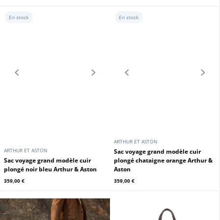
24H DU MANS
24H DU MANS
Sac à dos cuir homme marron
Sac cuir agneau bleu 24H du Mans
foncé Steve McQueen
399,00 €
380,00 €
En stock
En stock