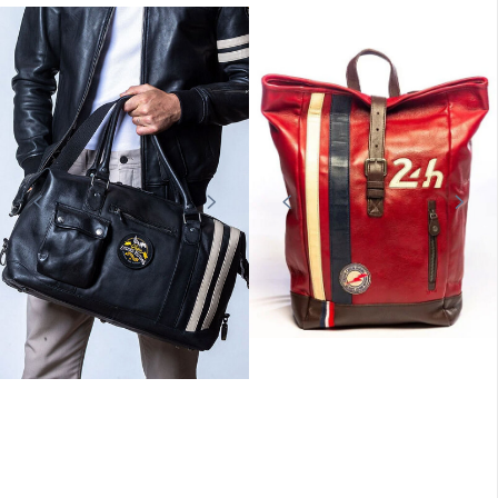
ARTHUR ET ASTON
ARTHUR ET ASTON
Sac voyage grand modèle cuir
Sac voyage grand modèle cuir
plongé chataigne orange Arthur &
plongé noir bleu Arthur & Aston
Aston
359,00 €
359,00 €