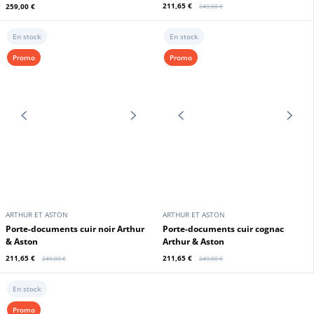
Arthur et Aston
et Aston
220,15 €
220,15 €
259,00 €
259,00 €
En stock
Promo
ARTHUR ET ASTON
ARTHUR ET ASTON
Porte documents cuir chatain
Sac de voyage cuir vachette noir
Arthur et Aston
Arthur et Aston
220,15 €
259,00 €
259,00 €
En stock