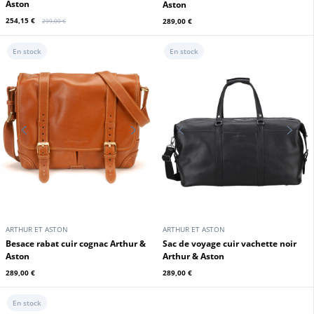
Sac de voyage vachette cuir noir
Sac de voyage vachette cuir
Arthur et Aston
chatain Arthur et Aston
359,00 €
359,00 €
En stock
En stock
24H DU MANS
24H DU MANS
Sac de voyage en cuir noir Classic
legend Motors
sac à dos 24h mythic rouge
349,00 €
312,00 €