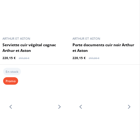
ARTHUR ET ASTON
ARTHUR ET ASTON
Sac de voyage format bowling noir
Sac de voyage format bowling
Arthur & Aston
cognac Arthur & Aston
265,00 €
265,00 €
En stock
En stock
Promo