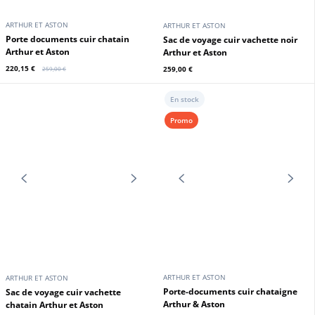
ARTHUR ET ASTON
ARTHUR ET ASTON
Serviette cuir végétal noir Arthur
Sac de voyage format bowling
et Aston
chatain Arthur & Aston
220,15 €
265,00 €
259,00 €
En stock
En stock
Promo
Promo
ARTHUR ET ASTON
ARTHUR ET ASTON
Serviette cuir végétal cognac
Porte documents cuir noir Arthur