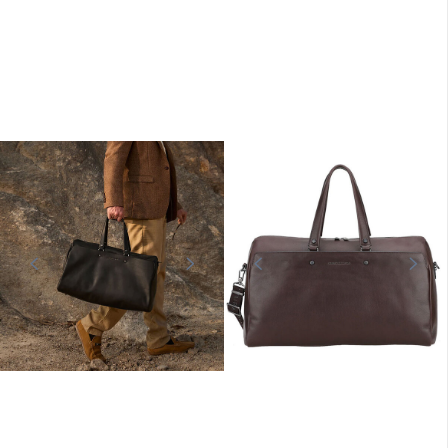
AIR FORCE ONE
AIR FORCE ONE
Sac cuir marron foncé Royal Air
Force
Sac cuir kaki foncé Royal Air Force
369,00 €
369,00 €
En stock
En stock