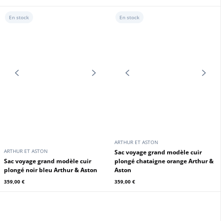
24H DU MANS
24H DU MANS
Sac à dos cuir homme marron
Sac cuir agneau bleu 24H du Mans
foncé Steve McQueen
399,00 €
380,00 €
En stock
En stock