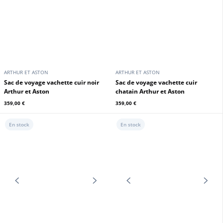
ARTHUR ET ASTON
ARTHUR ET ASTON
Sac voyage grand modèle cuir
Sac voyage grand modèle cuir
plongé chataigne orange Arthur &
plongé noir bleu Arthur & Aston
Aston
359,00 €
359,00 €