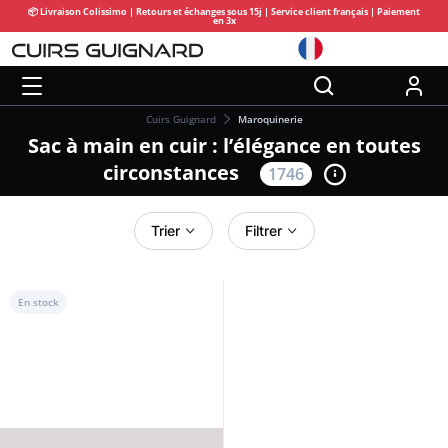
📦 Livraison Colissimo | Retours et échanges sous 15j | Service client français | Paiement
en 3x
Cuirs Guignard
Maroquinerie
Sac à main en cuir : l’élégance en toutes
circonstances
1746
Trier
Filtrer
En stock