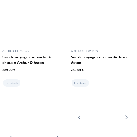
ARTHUR ET ASTON
ARTHUR ET ASTON
Besace rabat cuir cognac Arthur &
Sac de voyage cuir vachette noir
Aston
Arthur & Aston
289,00 €
289,00 €
En stock