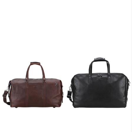
En stock
En stock
Promo
ARTHUR ET ASTON
ARTHUR ET ASTON
Sac de voyage cuir noir Arthur et
Besace rabat cuir châtain Arthur &
Aston
Aston
254,15 €
289,00 €
299,00 €
En stock
En stock