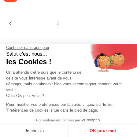
Promo
Continuer sans accepter
Salut c'est nous...
les Cookies !
ARTHUR ET ASTON
ARTHUR ET ASTON
On a attendu d'être sûrs que le contenu de
Porte-documents cuir chataigne
Sac de voyage cuir vachette
ce site vous intéresse avant de vous
Arthur & Aston
chatain Arthur et Aston
déranger, mais on aimerait bien vous accompagner pendant votre
visite...
211,65 €
259,00 €
249,00 €
C'est OK pour vous ?
En stock
En stock
Pour modifier vos préférences par la suite, cliquez sur le lien
'Préférences de cookies' situé dans le pied de page.
Promo
Promo
Consentements certifiés par
9.6
/10
10272 avis
Je choisis
OK pour moi