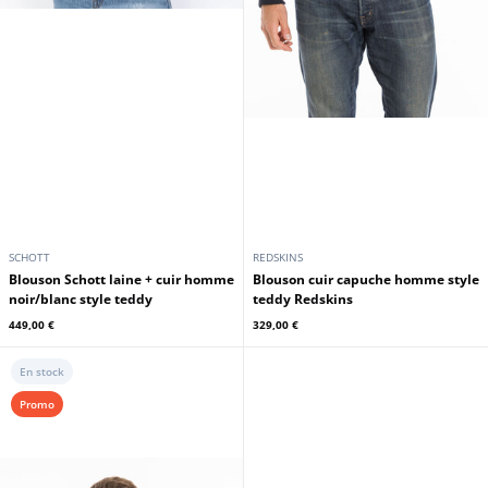
SCHOTT
REDSKINS
Blouson Schott laine + cuir homme
Blouson cuir capuche homme style
noir/blanc style teddy
teddy Redskins
449,00 €
329,00 €
En stock
Promo