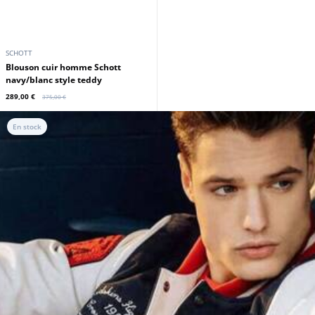
SCHOTT
Blouson cuir homme Schott
navy/blanc style teddy
289,00 €
375,00 €
En stock