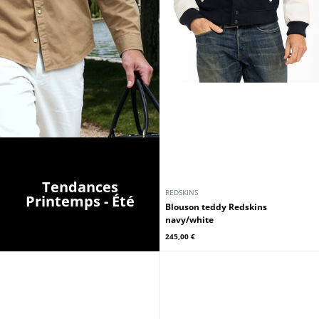
Tendances
REDSKINS
Printemps - Été
Blouson teddy Redskins
navy/white
245,00 €