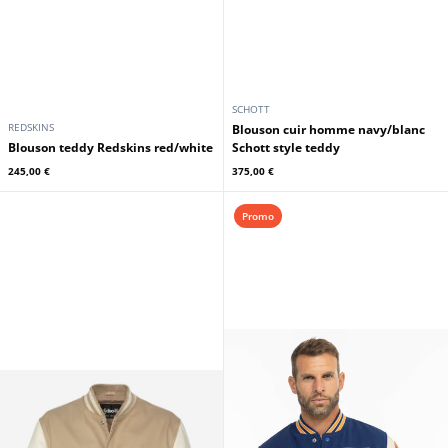
SCHOTT
REDSKINS
Blouson cuir homme navy/blanc
Blouson teddy Redskins red/white
Schott style teddy
245,00 €
375,00 €
Promo