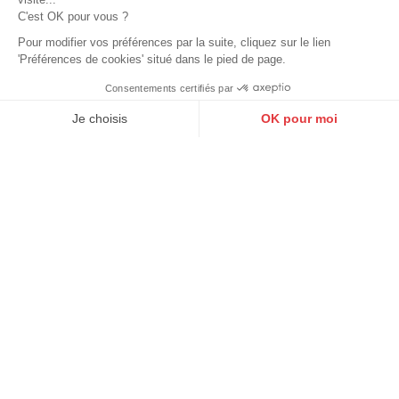
Echange et retour
C'est OK pour vous ?
Retourner un article
Pour modifier vos préférences par la suite, cliquez sur le lien
'Préférences de cookies' situé dans le pied de page.
Gérer mes cookies
Consentements certifiés par
9.6
/10
10273 avis
Cuirs guignard
Je choisis
OK pour moi
Axeptio consent
Plateforme de Gestion du Consentement : Personnalisez vos O
Le blog
Nos magasins
Notre plateforme vous permet d'adapter et de gérer vos paramètr
Nos marques