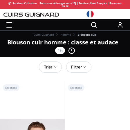
📦 Livraison Colissimo | Retours et échanges sous 15j | Service client français | Paiement
en 3x
Cuirs Guignard
Homme
Blousons cuir
Blouson cuir homme : classe et audace
16
Trier
Filtrer
En stock
En stock