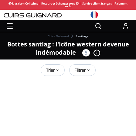
📦 Livraison Colissimo | Retours et échanges sous 15j | Service client français | Paiement
en 3x
Cuirs Guignard
Santiags
Bottes santiag : l'icône western devenue
indémodable
5
Trier
Filtrer