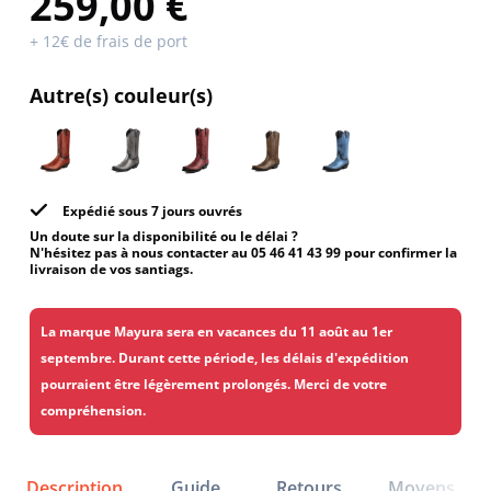
259,00 €
+ 12€ de frais de port
Autre(s) couleur(s)
Expédié sous 7 jours ouvrés
Un doute sur la disponibilité ou le délai ?
N'hésitez pas à nous contacter au 05 46 41 43 99 pour confirmer la
livraison de vos santiags.
La marque Mayura sera en vacances du 11 août au 1er
septembre. Durant cette période, les délais d'expédition
pourraient être légèrement prolongés. Merci de votre
compréhension.
Description
Guide
Retours
Moyens