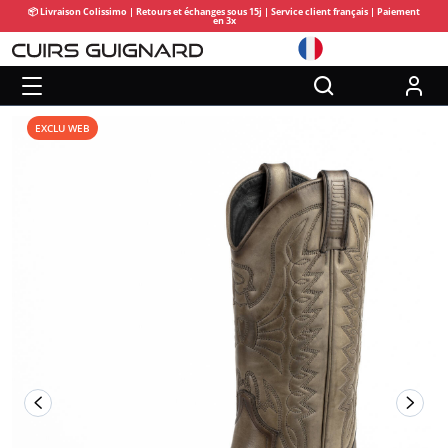
📦 Livraison Colissimo | Retours et échanges sous 15j | Service client français | Paiement
en 3x
EXCLU WEB