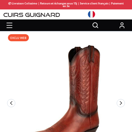
📦 Livraison Colissimo | Retours et échanges sous 15j | Service client français | Paiement
en 3x
EXCLU WEB