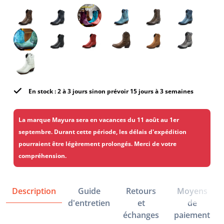
En stock : 2 à 3 jours sinon prévoir 15 jours à 3 semaines
La marque Mayura sera en vacances du 11 août au 1er
septembre. Durant cette période, les délais d'expédition
pourraient être légèrement prolongés. Merci de votre
compréhension.
Description
Guide
Retours
Moyens
d'entretien
et
de
échanges
paiement