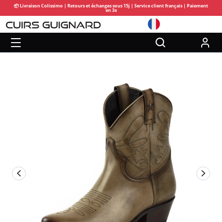
📦 Livraison Colissimo | Retours et échanges sous 15j | Service client français | Paiement
en 3x