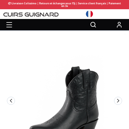
📦 Livraison Colissimo | Retours et échanges sous 15j | Service client français | Paiement
en 3x