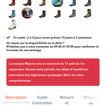
En stock : 2 à 3 jours sinon prévoir 15 jours à 3 semaines
Un doute sur la disponibilité ou le délai ?
N'hésitez pas à nous contacter au 05 46 41 43 99 pour confirmer la
livraison de vos santiags.
La marque Mayura sera en vacances du 11 août au 1er
septembre. Durant cette période, les délais d'expédition
pourraient être légèrement prolongés. Merci de votre
compréhension.
Description
Guide
Retours
Moyens
d'entretien
et
de