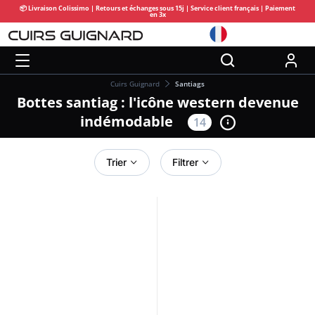
📦 Livraison Colissimo | Retours et échanges sous 15j | Service client français | Paiement
en 3x
Cuirs Guignard
Santiags
Bottes santiag : l'icône western devenue
indémodable
14
Trier
Filtrer