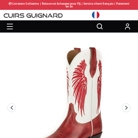
📦 Livraison Colissimo | Retours et échanges sous 15j | Service client français | Paiement
en 3x