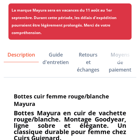
La marque Mayura sera en vacances du 11 août au 1er
septembre. Durant cette période, les délais d'expédition
pourraient être légèrement prolongés. Merci de votre
compréhension.
Description
Guide
Retours
Moyens
d'entretien
et
de
échanges
paiement
Bottes cuir femme rouge/blanche
Mayura
Bottes Mayura en cuir de vachette
rouge/blanche. Montage Goodyear,
ligne sobre et élégante. Un
classique durable pour femme chez
Cuirs Guignard.