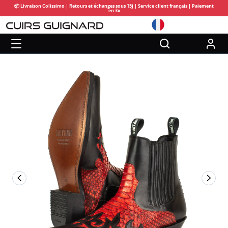
📦 Livraison Colissimo | Retours et échanges sous 15j | Service client français | Paiement
en 3x