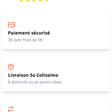
CUIRS GUIGNARD
CUIRS GUIGNARD
Blouson cuir femme style beige
Trois Quart laine femme marron
style spencer Cuirs Guignard
Cuirs Guignard
229,00 €
229,00 €
339,00 €
399,00 €
1
2
>
>>
Nos clients nous font confiance
Paiement sécurisé