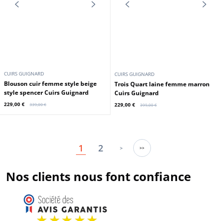
MAYURA
ROSE GARDEN
Bottes cuir mixte sprinter tang
Blouson cuir femme rouge Rose
Sendra
Garden
199,00 €
229,00 €
279,00 €
279,00 €
En stock
Promo
Promo