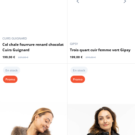
OAKWOOD
GIPSY
Pantalon cuir femme noir coupe
Trois quart cuir femme vert Gipsy
jeans Oakwood
199,00 €
199,00 €
249,00 €
289,00 €
En stock
Promo
Promo
CUIRS GUIGNARD
GIPSY