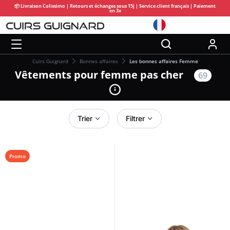
📦 Livraison Colissimo | Retours et échanges sous 15j | Service client français | Paiement
en 3x
Cuirs Guignard
Bonnes affaires
Les bonnes affaires Femme
Vêtements pour femme pas cher
69
Trier
Filtrer
Promo