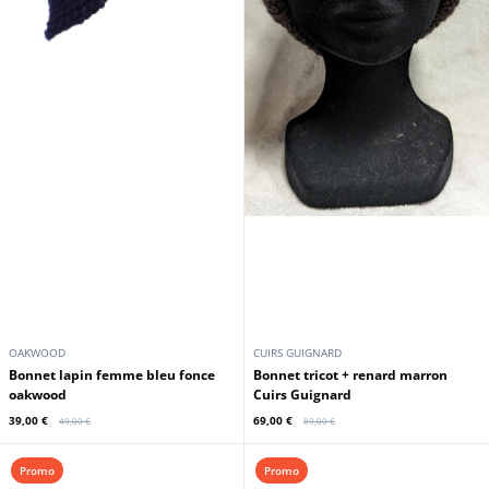
OAKWOOD
CUIRS GUIGNARD
bonnet lapin femme bleu fonce
Bonnet tricot + renard marron
oakwood
Cuirs Guignard
39,00 €
69,00 €
49,00 €
89,00 €
Promo
Promo