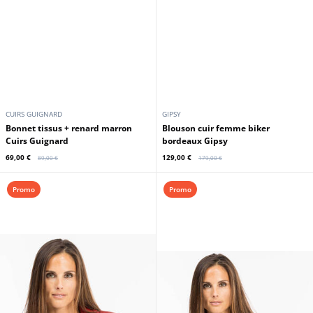
CUIRS GUIGNARD
GIPSY
Bonnet tissus + renard marron
Blouson cuir femme biker
Cuirs Guignard
bordeaux Gipsy
69,00 €
129,00 €
89,00 €
179,00 €
Promo
Promo