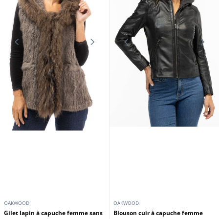
Col chale fourrure renard chocolat
Cuirs Guignard
Trois quart cuir femme vert Gipsy
199,00 €
199,00 €
229,00 €
299,00 €
En stock
En stock
Promo
Promo