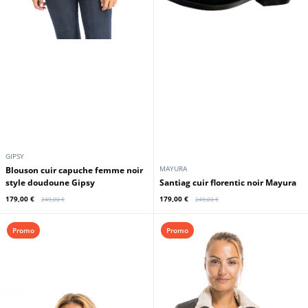
GIPSY
MAYURA
Blouson cuir capuche femme noir
style doudoune Gipsy
Santiag cuir florentic noir Mayura
179,00 €
179,00 €
249,00 €
249,00 €
Promo
Promo