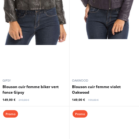
GIPSY
OAKWOOD
Blouson cuir femme biker vert
Blouson cuir femme violet
fonce Gipsy
Oakwood
149,00 €
149,00 €
219,00 €
199,00 €
Promo
Promo