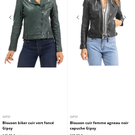
GIPSY
GIPSY
Blouson biker cuir vert foncé
Blouson cuir femme agneau noir
Gipsy
capuche Gipsy