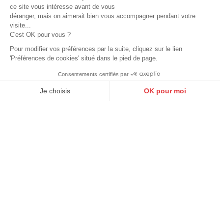
ce site vous intéresse avant de vous
déranger, mais on aimerait bien vous accompagner pendant votre
Service clients
visite...
Disponible par mail et par téléphone
C'est OK pour vous ?
Pour modifier vos préférences par la suite, cliquez sur le lien
'Préférences de cookies' situé dans le pied de page.
Consentements certifiés par
9.6
/10
Achetez en ligne
10272 avis
Je choisis
OK pour moi
Comme en magasin !
Axeptio consent
Plateforme de Gestion du Consentement : Personnalisez vos O
Notre plateforme vous permet d'adapter et de gérer vos paramètr
Guide des tailles
Grande taille
Guide d'entretien
Retouches