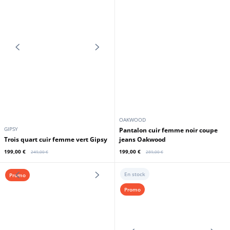
CUIRS GUIGNARD
GIPSY
Blouson cuir femme rouge Cuirs
Gilet long sans manches noir
Guignard
Gipsy
199,00 €
199,00 €
289,00 €
239,00 €
Promo
Promo