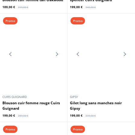
CUIRS GUIGNARD
OAKWOOD
Blouson cuir femme noir style
Blouson cuir femme tan Oakwood
spencer Cuirs Guignard
189,00 €
199,00 €
239,00 €
349,00 €
Promo
Promo