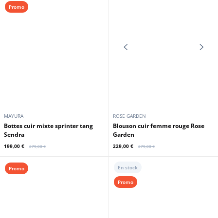
CUIRS GUIGNARD
SANCHO
Blouson cuir femme caramel Cuirs
Bottes cuir mixte crazy old sadale
Guignard
Sancho
199,00 €
199,00 €
349,00 €
279,00 €
En stock
Promo
Promo