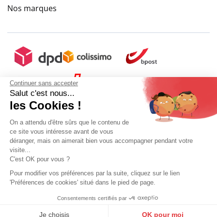
Nos marques
Continuer sans accepter
Salut c'est nous...
les Cookies !
On a attendu d'être sûrs que le contenu de
ce site vous intéresse avant de vous
déranger, mais on aimerait bien vous accompagner pendant votre
visite...
C'est OK pour vous ?
Pour modifier vos préférences par la suite, cliquez sur le lien
'Préférences de cookies' situé dans le pied de page.
Mon compte
Conditions Générales de Vente
Plan du site
Consentements certifiés par
9.6
Mentions légales
Gestion des données personnelles
Mediapilote
/10
10273 avis
Je choisis
OK pour moi