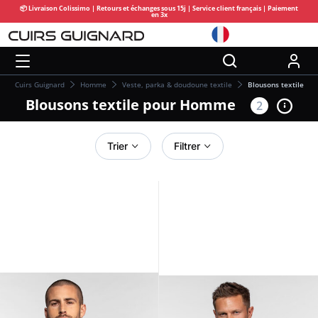
📦 Livraison Colissimo | Retours et échanges sous 15j | Service client français | Paiement
en 3x
Cuirs Guignard
Homme
Veste, parka & doudoune textile
Blousons textile
Blousons textile pour Homme
2
Trier
Filtrer