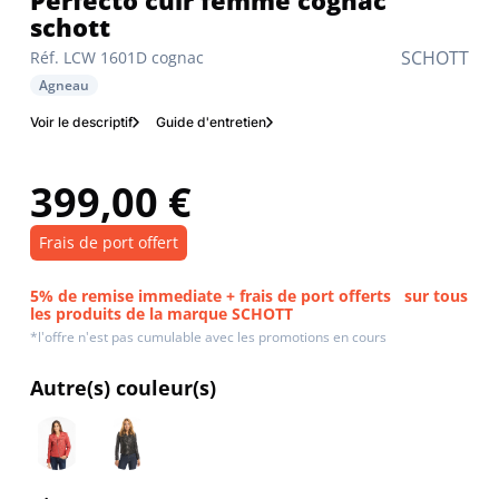
Perfecto cuir femme cognac
schott
SCHOTT
Réf. LCW 1601D cognac
Agneau
Voir le descriptif
Guide d'entretien
399,00 €
Frais de port offert
5% de remise immediate + frais de port offerts
sur tous
les produits de la marque SCHOTT
*l'offre n'est pas cumulable avec les promotions en cours
Autre(s) couleur(s)