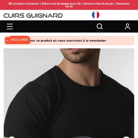
📦 Livraison Colissimo | Retours et échanges sous 15j | Service client français | Paiement
en 3x
EXCLU WEB
+5% de remise
sur ce produit en vous inscrivant à la newsletter