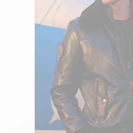
velours
Mayura
Gipsy
Bomber cuir
Haute
Bomber cuir & blouson
Blouson aviateur cuir
Teddy
Bottes cuir femme
Gilets cuir & fourrure
Accessoires
Bottines femme cuir
24h Le Mans
Cockpit USA
Top Gun®
American College