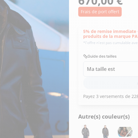
670,00 €
Doudoune cuir
Daytona73
Rose garden
Santiags
Frais de port offert
Maroquinerie
Pantalons, robes et jupes
Cadeaux pour elle
Cadeaux pour lui
5% de remise immediate + 
cuir
produits de la marque 
Accessoires
*l'offre n'est pas cumulable av
Pantalon cuir
Patrouille de
Jupe
Guide des tailles
Arthur et Aston
France
Robe
Ma taille est
Autre(s) couleur(s)