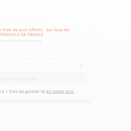
Hexagona
Royal Air Force
frais de port offerts
sur tous les
PATROUILLE DE FRANCE
ec les promotions en cours
Armée de l'air et
Marine
de l'espace
Nationale
Ajouter au panier
Payez 3 versements de 228 € + frais de gestion 5€
En savoir plus