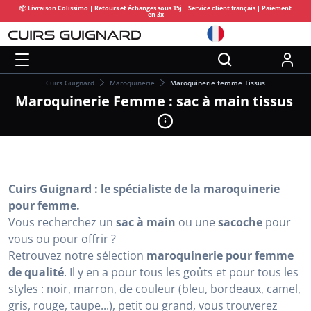
📦 Livraison Colissimo | Retours et échanges sous 15j | Service client français | Paiement
en 3x
Cuirs Guignard
Maroquinerie
Maroquinerie femme Tissus
Maroquinerie Femme : sac à main tissus
Cuirs Guignard : le spécialiste de la maroquinerie
pour femme.
Vous recherchez un
sac à main
ou une
sacoche
pour
vous ou pour offrir ?
Retrouvez notre sélection
maroquinerie pour femme
de qualité
. Il y en a pour tous les goûts et pour tous les
styles : noir, marron, de couleur (bleu, bordeaux, camel,
gris, rouge, taupe...), petit ou grand, vous trouverez