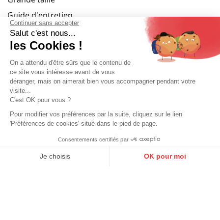
Guide d'entretien
Continuer sans accepter
Retouches
Salut c'est nous...
les Cookies !
Service clients
On a attendu d'être sûrs que le contenu de
ce site vous intéresse avant de vous
Les services
déranger, mais on aimerait bien vous accompagner pendant votre
visite...
Paiement sécurisé
C'est OK pour vous ?
Livraison so colissimo
Pour modifier vos préférences par la suite, cliquez sur le lien
'Préférences de cookies' situé dans le pied de page.
Echange et retour
Consentements certifiés par
Retourner un article
9.6
/10
10273 avis
Je choisis
OK pour moi
Gérer mes cookies
Axeptio consent
Plateforme de Gestion du Consentement : Personnalisez vos O
Cuirs guignard
Notre plateforme vous permet d'adapter et de gérer vos paramètr
Le blog