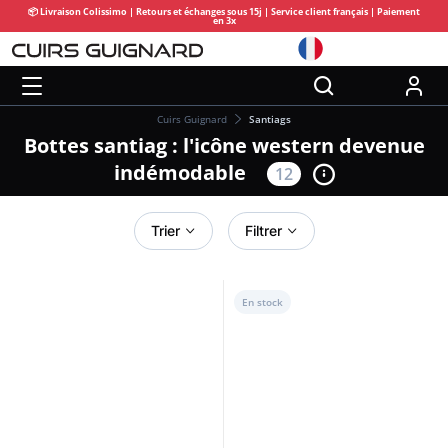
📦 Livraison Colissimo | Retours et échanges sous 15j | Service client français | Paiement
en 3x
Cuirs Guignard
Santiags
Bottes santiag : l'icône western devenue
indémodable
12
Trier
Filtrer
En stock