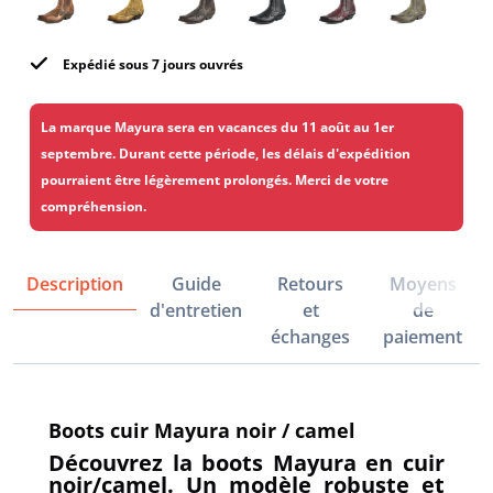
Expédié sous 7 jours ouvrés
La marque Mayura sera en vacances du 11 août au 1er
septembre. Durant cette période, les délais d'expédition
pourraient être légèrement prolongés. Merci de votre
compréhension.
Description
Guide
Retours
Moyens
d'entretien
et
de
échanges
paiement
Boots cuir Mayura noir / camel
Découvrez la boots Mayura en cuir
noir/camel. Un modèle robuste et