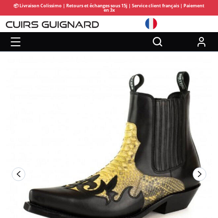
📦 Livraison Colissimo | Retours et échanges sous 15j | Service client français | Paiement
en 3x