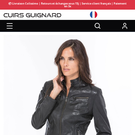
📦 Livraison Colissimo | Retours et échanges sous 15j | Service client français | Paiement
en 3x