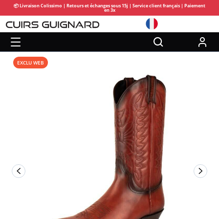
📦 Livraison Colissimo | Retours et échanges sous 15j | Service client français | Paiement
en 3x
EXCLU WEB