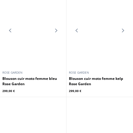
ROSE GARDEN
ROSE GARDEN
Blouson cuir biker femme à
Blouson cuir biker femme à
franges ivoire Rose Garden
franges noir Rose Garden
249,00 €
249,00 €