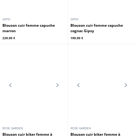
marron Cuirs Guignard
Curly Cuirs Guignard
829,00 €
829,00 €
CUIRS GUIGNARD
GIPSY
Blouson mouton femme whisky
Cuirs Guignard
Blouson cuir femme noir Gipsy
1 199,00 €
239,00 €