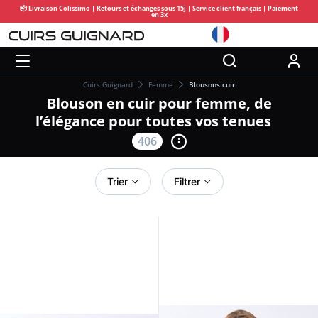
📦 Livraison Colissimo | Retours et échanges sous 15j | Service client français | Paiement
en 3x
Cuirs Guignard
Femme
Blousons cuir
Blouson en cuir pour femme, de
l’élégance pour toutes vos tenues
406
Trier
Filtrer