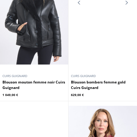
CUIRS GUIGNARD
GIPSY
Blouson mouton femme sable
Blouson cuir femme capuche
Cuirs Guignard
noisette Gipsy
949,00 €
199,00 €