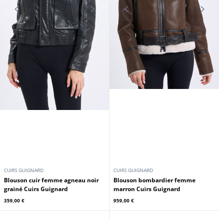
CUIRS GUIGNARD
CUIRS GUIGNARD
Blouson cuir femme agneau noir
Blouson bombardier femme
grainé Cuirs Guignard
marron Cuirs Guignard
359,00 €
959,00 €