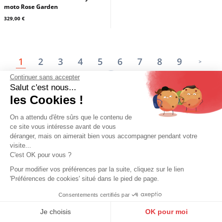
Continuer sans accepter
Salut c'est nous...
les Cookies !
On a attendu d'être sûrs que le contenu de
ROSE GARDEN
ROSE GARDEN
ce site vous intéresse avant de vous
Blouson cuir femme noisette Rose
Blouson cuir femme eucalyptus
déranger, mais on aimerait bien vous accompagner pendant votre
Garden
Rose Garden
visite...
C'est OK pour vous ?
189,00 €
199,00 €
Pour modifier vos préférences par la suite, cliquez sur le lien
'Préférences de cookies' situé dans le pied de page.
Consentements certifiés par
9.6
/10
10272 avis
Je choisis
OK pour moi