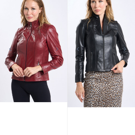
CUIRS GUIGNARD
CUIRS GUIGNARD
Blouson bombers femme noir
Blouson cuir femme marron Cuirs
Cuirs Guignard
Guignard
299,00 €
329,00 €