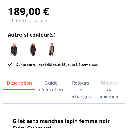
189,00 €
+ 12€ de frais de port
Autre(s) couleur(s)
Sur mesure : expédié sous 15 jours à 3 semaines
Description
Guide
Retours
Moyens
d'entretien
et
de
échanges
paiement
Gilet sans manches lapin femme noir
Cuirs Guignard