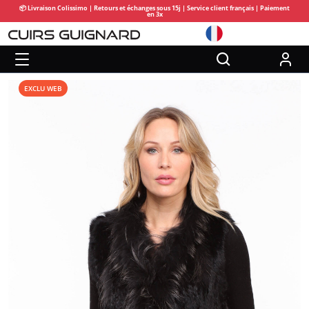
📦 Livraison Colissimo | Retours et échanges sous 15j | Service client français | Paiement
en 3x
EXCLU WEB