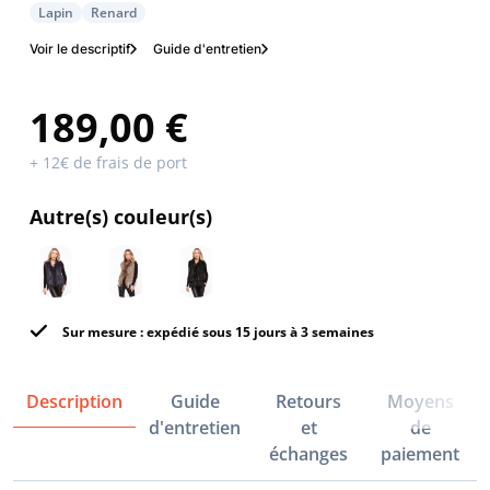
Lapin
Renard
Voir le descriptif
Guide d'entretien
189,00 €
+ 12€ de frais de port
Autre(s) couleur(s)
Sur mesure : expédié sous 15 jours à 3 semaines
Description
Guide
Retours
Moyens
d'entretien
et
de
échanges
paiement