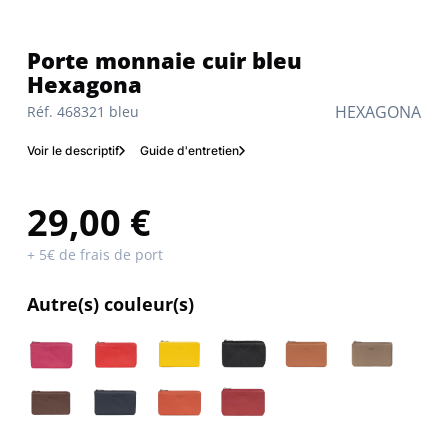
Porte monnaie cuir bleu
Hexagona
HEXAGONA
Réf. 468321 bleu
Voir le descriptif
Guide d'entretien
29,00 €
+ 5€ de frais de port
Autre(s) couleur(s)