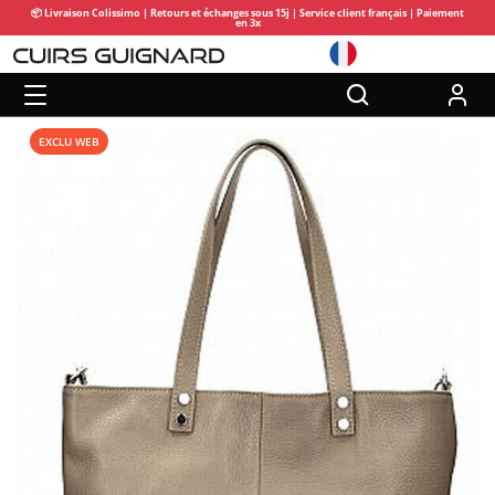
📦 Livraison Colissimo | Retours et échanges sous 15j | Service client français | Paiement
en 3x
EXCLU WEB