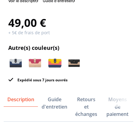
Voir le descriptif
Guide d'entretien
49,00 €
+ 5€ de frais de port
Autre(s) couleur(s)
Expédié sous 7 jours ouvrés
Description
Guide
Retours
Moyens
d'entretien
et
de
échanges
paiement